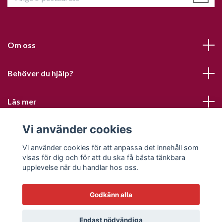
Om oss
Behöver du hjälp?
Läs mer
Vi använder cookies
Sociala medier
Vi använder cookies för att anpassa det innehåll som
visas för dig och för att du ska få bästa tänkbara
upplevelse när du handlar hos oss.
Godkänn alla
© 2026 Sofias PysselParadis
Endast nödvändiga