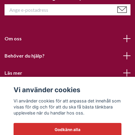
Om oss
Behöver du hjälp?
Läs mer
Vi använder cookies
Sociala medier
Vi använder cookies för att anpassa det innehåll som
visas för dig och för att du ska få bästa tänkbara
upplevelse när du handlar hos oss.
Godkänn alla