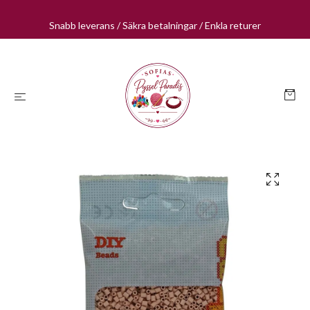
Snabb leverans / Säkra betalningar / Enkla returer