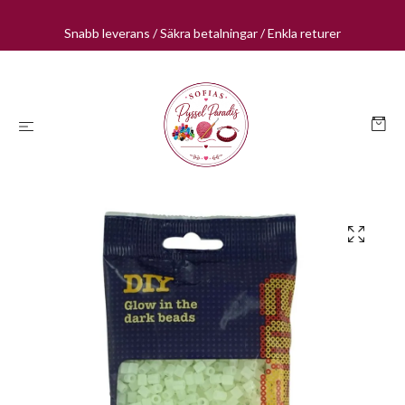
Snabb leverans / Säkra betalningar / Enkla returer