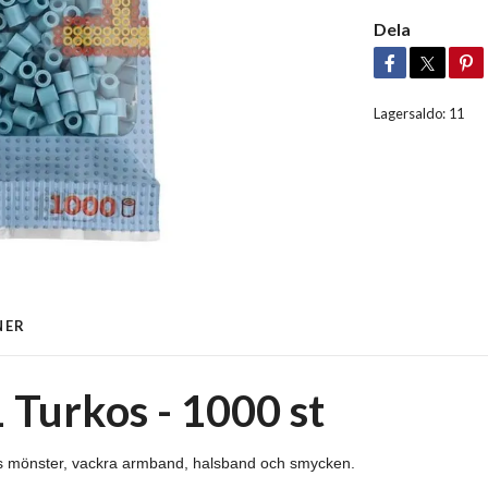
Dela
Lagersaldo:
11
NER
 Turkos - 1000 st
ns mönster, vackra armband, halsband och smycken.