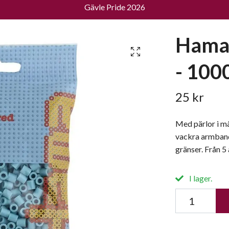
Gävle Pride 2026
Hama 
- 1000
25 kr
Med pärlor i må
vackra armband
gränser. Från 5 
I lager.