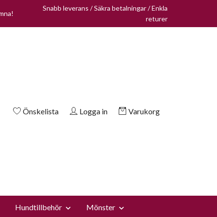
Snabb leverans / Säkra betalningar / Enkla
omna!
returer
Önskelista
Logga in
Varukorg
Hundtillbehör
Mönster