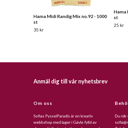
Hama M
Hama Midi Randig Mix no.92 - 1000
st
st
25 kr
35 kr
Anmäl dig till vår nyhetsbrev
Om oss
Behö
Sofias PysselParadis är en kreativ
Du når 
webbshop med lager i Gävle fylld av
sofia@s