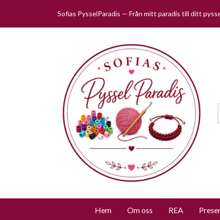
Sofias PysselParadis — Från mitt paradis till ditt pys
Hem
Om oss
REA
Prese