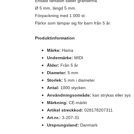
Endast fantasin sätter gränserna.
Ø 5 mm, längd 5 mm.
Förpackning med 1 000 st.
Pärlor som lämpar sig för barn från 5 år.
Produktinformation
Märke:
Hama
Undermärke:
MIDI
Ålder:
Från 5 år
Diameter:
5 mm
Storlek:
5 mm i diameter
Antal:
1000 stycken.
Användningsområde:
kan strykas eller sys
Märkning:
CE-märkt
Artikel streckkod:
028178207311
Art.nr.:
3-207-31
Ursprungsland:
Danmark