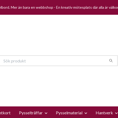
selbord. Mer än bara en webbshop - En kreativ mötesplats där alla är välk
ntkort
Pysselträffar
Pysselmaterial
Hantverk