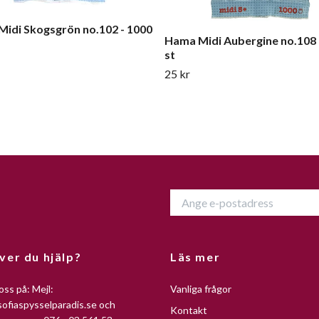
idi Skogsgrön no.102 - 1000
Hama Midi Aubergine no.108 
st
25 kr
ver du hjälp?
Läs mer
oss på: Mejl:
Vanliga frågor
ofiaspysselparadis.se
och
Kontakt