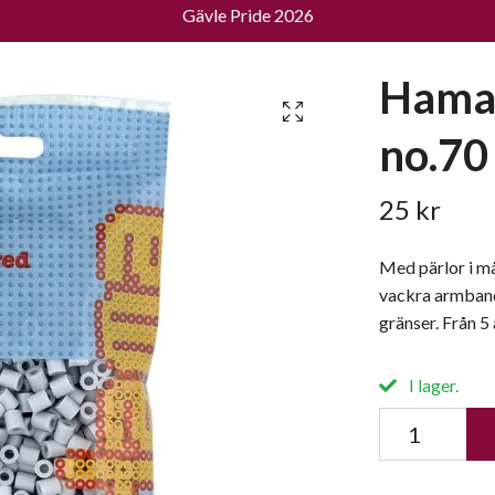
Gävle Pride 2026
Hama 
no.70 
25 kr
Med pärlor i må
vackra armband
gränser. Från 5 
I lager.