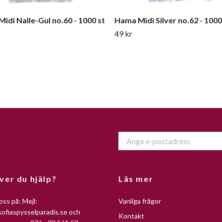
idi Nalle-Gul no.60 - 1000 st
Hama Midi Silver no.62 - 1000
49 kr
ver du hjälp?
Läs mer
oss på: Mejl:
Vanliga frågor
ofiaspysselparadis.se
och
Kontakt