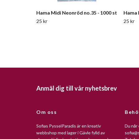
Hama Midi Neonröd no.35 - 1000 st
Hama M
25 kr
25 kr
Anmäl dig till vår nyhetsbrev
Om oss
Behö
Sofias PysselParadis är en kreativ
Du når 
webbshop med lager i Gävle fylld av
sofia@s