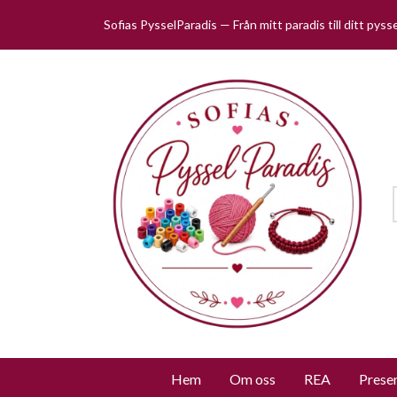
Sofias PysselParadis — Från mitt paradis till ditt pys
Hem
Om oss
REA
Prese