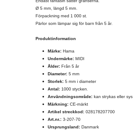
Endast fantasin sätter gränserna.
Ø 5 mm, längd 5 mm.
Förpackning med 1 000 st.
Pärlor som lämpar sig för barn från 5 år.
Produktinformation
Märke:
Hama
Undermärke:
MIDI
Ålder:
Från 5 år
Diameter:
5 mm
Storlek:
5 mm i diameter
Antal:
1000 stycken.
Användningsområde:
kan strykas eller sys
Märkning:
CE-märkt
Artikel streckkod:
028178207700
Art.nr.:
3-207-70
Ursprungsland:
Danmark