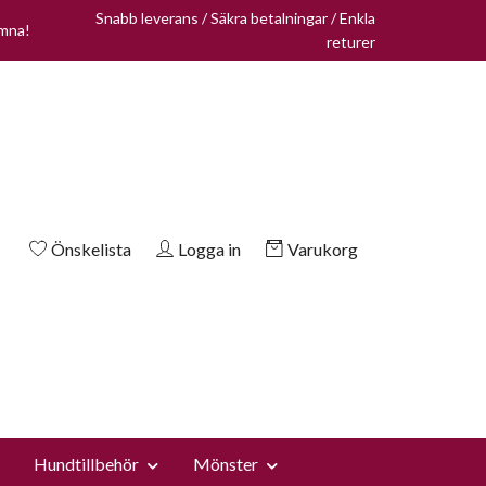
Snabb leverans / Säkra betalningar / Enkla
omna!
returer
Önskelista
Logga in
Varukorg
Hundtillbehör
Mönster