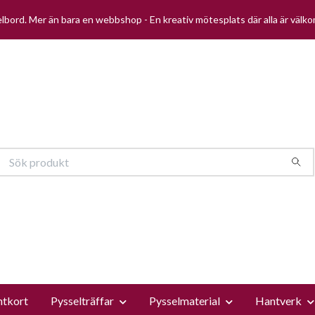
selbord. Mer än bara en webbshop - En kreativ mötesplats där alla är välk
ntkort
Pysselträffar
Pysselmaterial
Hantverk