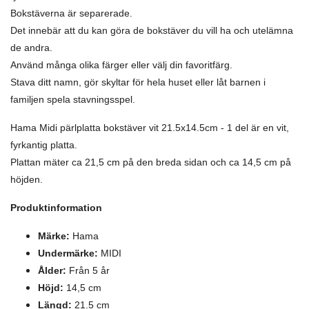
Bokstäverna är separerade.
Det innebär att du kan göra de bokstäver du vill ha och utelämna
de andra.
Använd många olika färger eller välj din favoritfärg.
Stava ditt namn, gör skyltar för hela huset eller låt barnen i
familjen spela stavningsspel.
Hama Midi pärlplatta bokstäver vit 21.5x14.5cm - 1 del är en vit,
fyrkantig platta.
Plattan mäter ca 21,5 cm på den breda sidan och ca 14,5 cm på
höjden.
Produktinformation
Märke:
Hama
Undermärke:
MIDI
Ålder:
Från 5 år
Höjd
:
14,5 cm
Längd
:
21
.5 cm