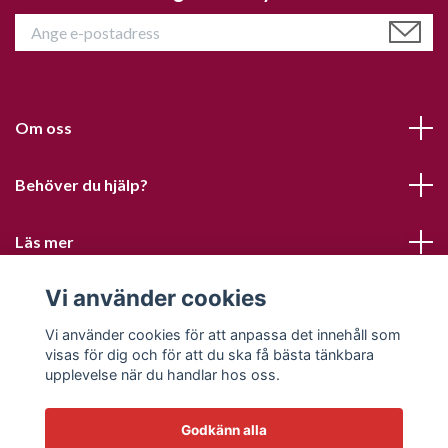
Om oss
Behöver du hjälp?
Läs mer
Vi använder cookies
Sociala medier
Vi använder cookies för att anpassa det innehåll som
visas för dig och för att du ska få bästa tänkbara
upplevelse när du handlar hos oss.
Godkänn alla