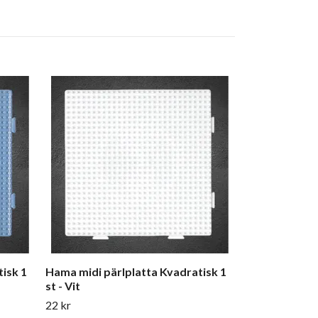
Hama Midi Pär
Vit
22 kr
isk 1
Hama midi pärlplatta Kvadratisk 1
st - Vit
22 kr