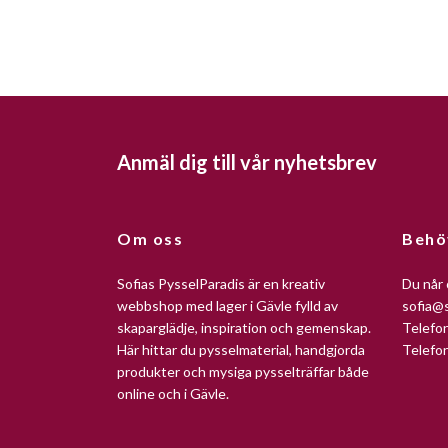
Anmäl dig till vår nyhetsbrev
Om oss
Behö
Sofias PysselParadis är en kreativ
Du når 
webbshop med lager i Gävle fylld av
sofia@s
skaparglädje, inspiration och gemenskap.
Telefo
Här hittar du pysselmaterial, handgjorda
Telefo
produkter och mysiga pysselträffar både
online och i Gävle.