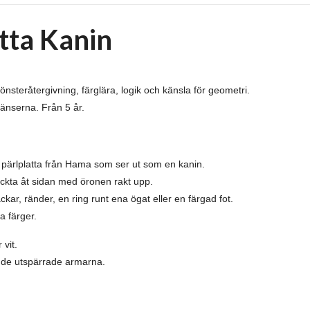
tta Kanin
önsteråtergivning, färglära, logik och känsla för geometri.
ränserna. Från 5 år.
 pärlplatta från Hama som ser ut so
m en kanin.
ckta åt sidan med öronen rakt upp.
kar, ränder, en ring runt ena ögat eller en färgad fot.
a färger.
 vit.
 de utspärrade armarna.