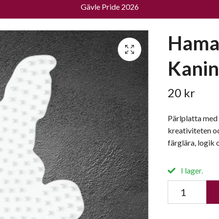
Gävle Pride 2026
Hama 
Kanin
20 kr
Pärlplatta med 
kreativiteten o
färglära, logik
I lager.