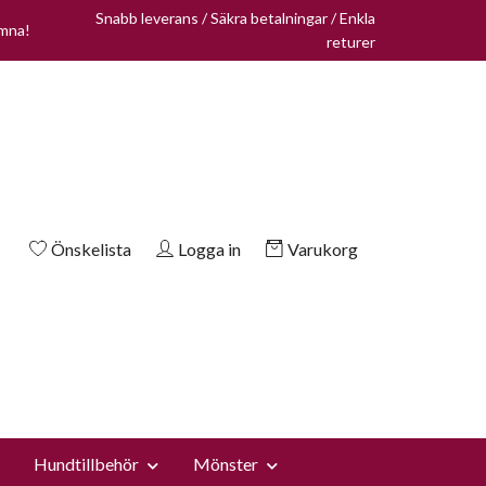
Snabb leverans / Säkra betalningar / Enkla
omna!
returer
Önskelista
Logga in
Varukorg
Hundtillbehör
Mönster