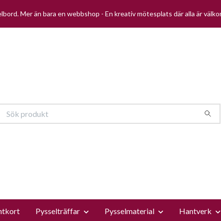
selbord. Mer än bara en webbshop - En kreativ mötesplats där alla är välk
ntkort
Pysselträffar
Pysselmaterial
Hantverk