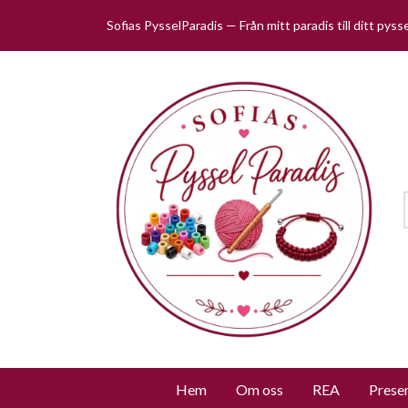
Sofias PysselParadis — Från mitt paradis till ditt pys
Hem
Om oss
REA
Prese