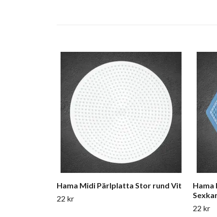
Hama Midi Pärlplatta Stor rund Vit
Hama M
Sexkan
22 kr
22 kr