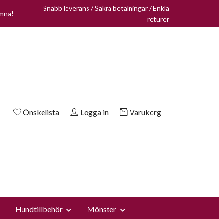
Snabb leverans / Säkra betalningar / Enkla
omna!
returer
Önskelista
Logga in
Varukorg
Hundtillbehör
Mönster