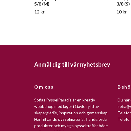
5/8 (M)
3/8 (S)
12 kr
10 kr
Anmäl dig till vår nyhetsbrev
Om oss
Behö
Sofias PysselParadis är en kreativ
Du når 
webbshop med lager i Gävle fylld av
sofia@s
skaparglädje, inspiration och gemenskap.
Telefo
Här hittar du pysselmaterial, handgjorda
Telefo
produkter och mysiga pysselträffar både