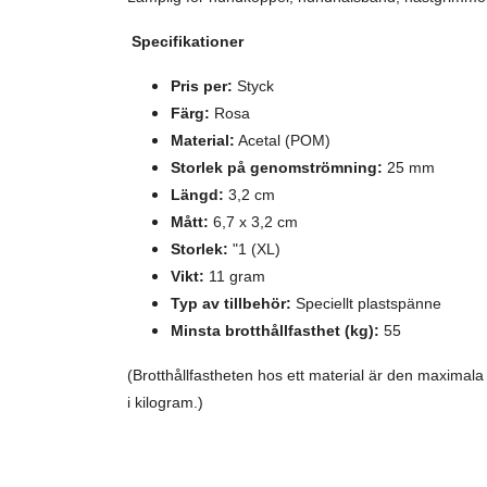
Specifikationer
Pris per:
Styck
Färg:
Rosa
Material:
Acetal (POM)
Storlek på genomströmning:
25 mm
Längd:
3,2 cm
Mått:
6,7 x 3,2 cm
Storlek:
"1 (XL)
Vikt:
11 gram
Typ av tillbehör:
Speciellt plastspänne
Minsta brotthållfasthet (kg):
55
(Brotthållfastheten hos ett material är den maxima
i kilogram.)