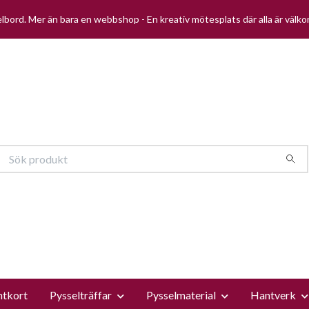
selbord. Mer än bara en webbshop - En kreativ mötesplats där alla är välk
ntkort
Pysselträffar
Pysselmaterial
Hantverk