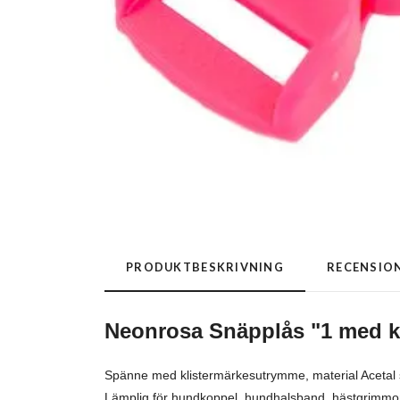
PRODUKTBESKRIVNING
RECENSIO
Neonrosa Snäpplås "1 med 
Spänne med klistermärkesutrymme, material Acetal 
Lämplig för hundkoppel, hundhalsband, hästgrimmor,