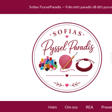
Sofias PysselParadis — Från mitt paradis till ditt pys
Hem
Om oss
REA
Prese