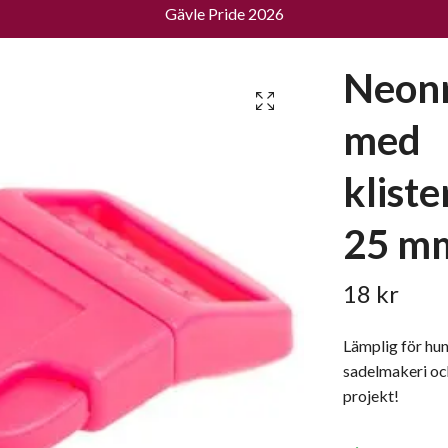
Gävle Pride 2026
Neonr
med
klist
25 m
18 kr
Lämplig för hu
sadelmakeri och
projekt!