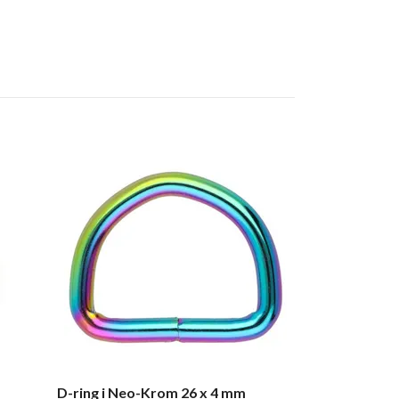
D-ring i Neo-
34 kr
D-ring i Neo-Krom 26 x 4 mm