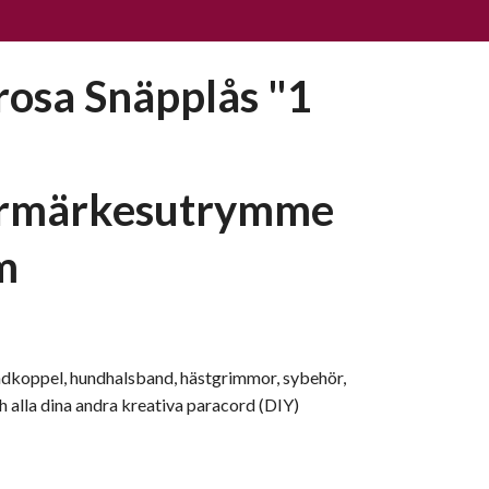
osa Snäpplås "1
ermärkesutrymme
m
ndkoppel, hundhalsband, hästgrimmor, sybehör,
 alla dina andra kreativa paracord (DIY)