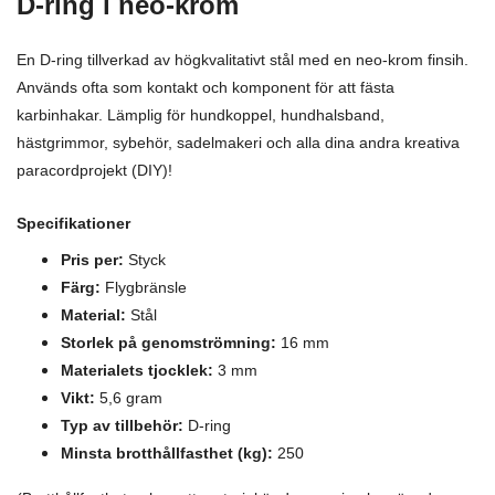
D-ring i neo-krom
En D-ring tillverkad av högkvalitativt stål med en neo-krom finsih.
Används ofta som kontakt och komponent för att fästa
karbinhakar. Lämplig för hundkoppel, hundhalsband,
hästgrimmor, sybehör, sadelmakeri och alla dina andra kreativa
paracordprojekt (DIY)!
Specifikationer
Pris per:
Styck
Färg:
Flygbränsle
Material:
Stål
Storlek på genomströmning:
16 mm
Materialets tjocklek:
3 mm
Vikt:
5,6 gram
Typ av tillbehör:
D-ring
Minsta brotthållfasthet (kg):
250