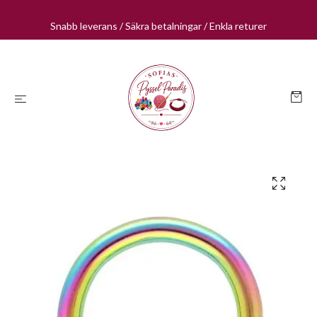
Snabb leverans / Säkra betalningar / Enkla returer