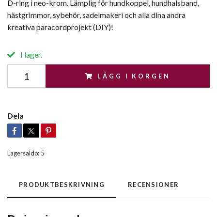
D-ring i neo-krom. Lämplig för hundkoppel, hundhalsband,
hästgrimmor, sybehör, sadelmakeri och alla dina andra
kreativa paracordprojekt (DIY)!
I lager.
LÄGG I KORGEN
Dela
Lagersaldo:
5
PRODUKTBESKRIVNING
RECENSIONER