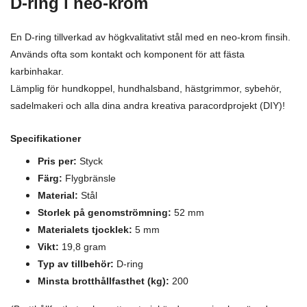
D-ring i neo-krom
En D-ring tillverkad av högkvalitativt stål med en neo-krom finsih.
Används ofta som kontakt och komponent för att fästa
karbinhakar.
Lämplig för hundkoppel, hundhalsband, hästgrimmor, sybehör,
sadelmakeri och alla dina andra kreativa paracordprojekt (DIY)!
Specifikationer
Pris per:
Styck
Färg:
Flygbränsle
Material:
Stål
Storlek på genomströmning:
52 mm
Materialets tjocklek:
5 mm
Vikt:
19,8 gram
Typ av tillbehör:
D-ring
Minsta brotthållfasthet (kg):
200