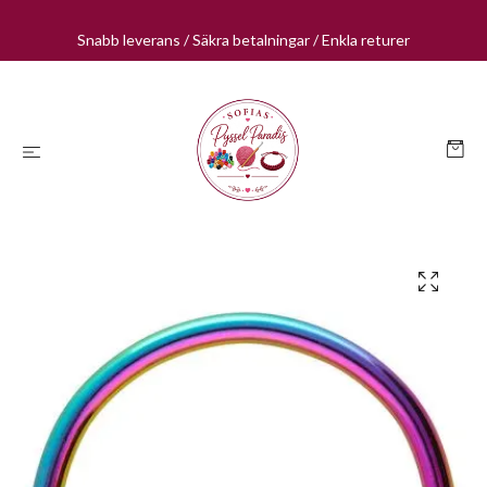
Snabb leverans / Säkra betalningar / Enkla returer