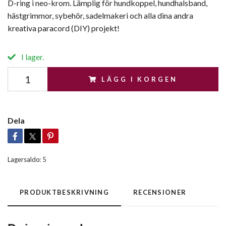
D-ring i neo-krom. Lämplig för hundkoppel, hundhalsband,
hästgrimmor, sybehör, sadelmakeri och alla dina andra
kreativa paracord (DIY) projekt!
I lager.
LÄGG I KORGEN
Dela
Lagersaldo:
5
PRODUKTBESKRIVNING
RECENSIONER