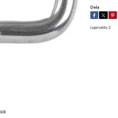
Dela
Lagersaldo:
2
NER