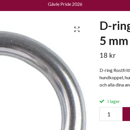
Gävle Pride 2026
D-ring
5 mm
18 kr
D-ring Rostfrit
hundkoppel, hu
och alla dina a
I lager.