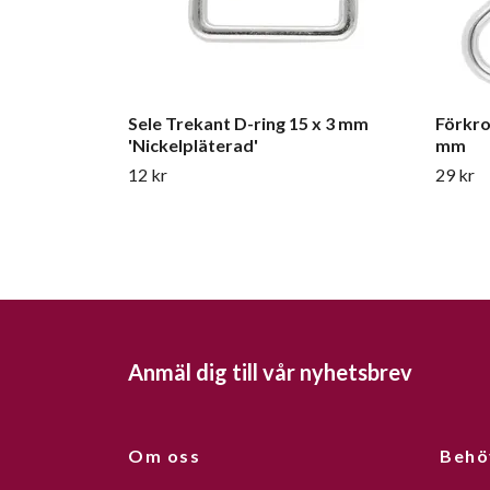
Sele Trekant D-ring 15 x 3 mm
Förkro
'Nickelpläterad'
mm
12 kr
29 kr
Anmäl dig till vår nyhetsbrev
Om oss
Behö