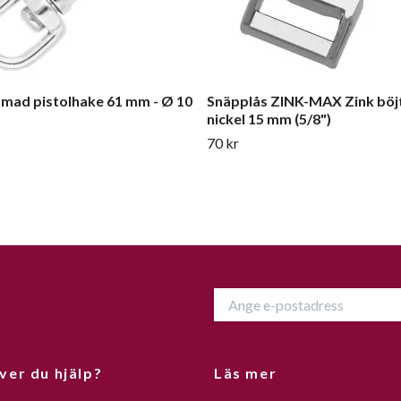
mad pistolhake 61 mm - Ø 10
Snäpplås ZINK-MAX Zink böj
nickel 15 mm (5/8")
70 kr
ver du hjälp?
Läs mer