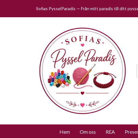
Sofias PysselParadis — Från mitt paradis till ditt pys
Hem
Om oss
REA
Prese