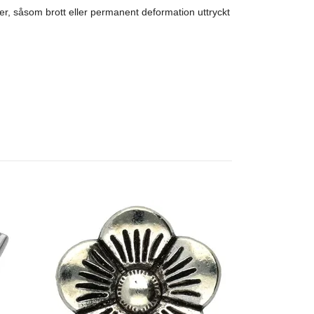
r, såsom brott eller permanent deformation uttryckt
D-ring Förnic
20 kr