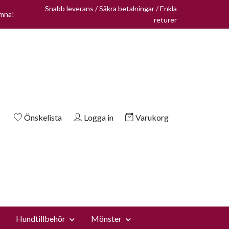
Snabb leverans / Säkra betalningar / Enkla
omna!
returer
Önskelista
Logga in
Varukorg
Hundtillbehör
Mönster