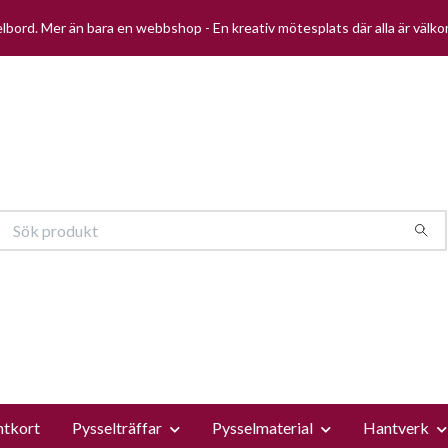
selbord. Mer än bara en webbshop - En kreativ mötesplats där alla är välk
ntkort
Pysselträffar
Pysselmaterial
Hantverk