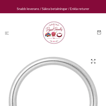
Snabb leverans / Säkra betalningar / Enkla returer