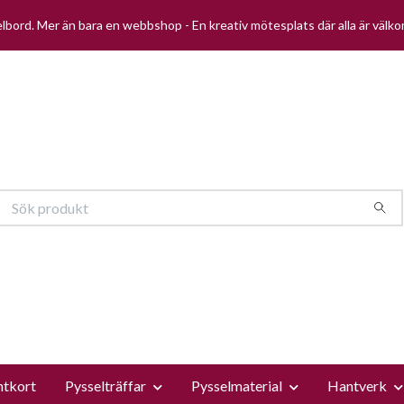
selbord. Mer än bara en webbshop - En kreativ mötesplats där alla är välk
ntkort
Pysselträffar
Pysselmaterial
Hantverk