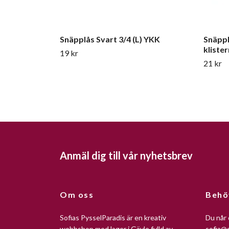
Snäpplås Svart 3/4 (L) YKK
Snäppl
klist
19 kr
21 kr
Anmäl dig till vår nyhetsbrev
Om oss
Behö
Sofias PysselParadis är en kreativ
Du når 
webbshop med lager i Gävle fylld av
sofia@s