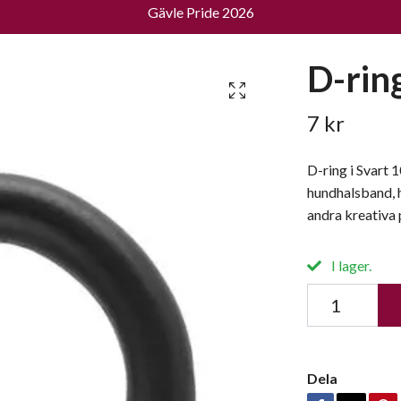
Gävle Pride 2026
D-rin
7 kr
D-ring i Svart 
hundhalsband, h
andra kreativa 
I lager.
Dela