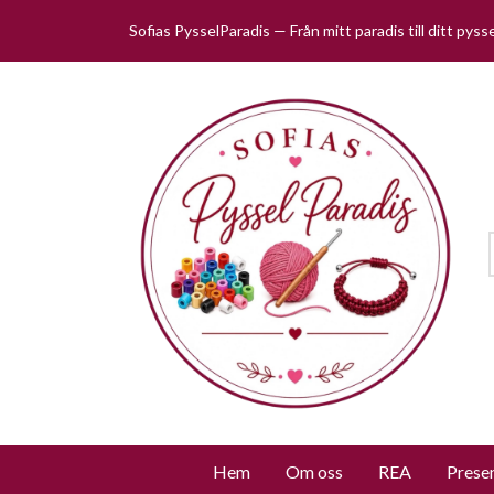
Sofias PysselParadis — Från mitt paradis till ditt pys
Hem
Om oss
REA
Prese