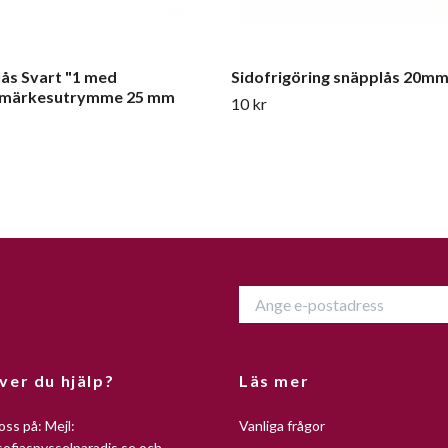
ås Svart "1 med
Sidofrigöring snäpplås 20m
ermärkesutrymme 25 mm
10 kr
ver du hjälp?
Läs mer
oss på: Mejl:
Vanliga frågor
ofiaspysselparadis.se
och