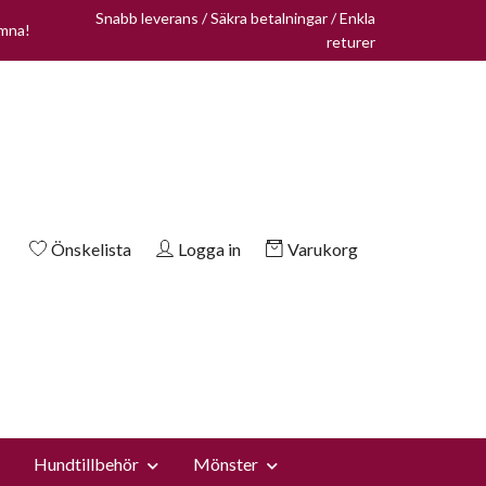
Snabb leverans / Säkra betalningar / Enkla
omna!
returer
Önskelista
Logga in
Varukorg
Hundtillbehör
Mönster