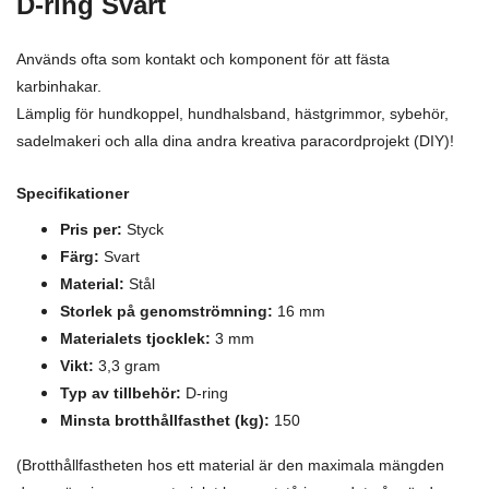
D-ring Svart
Används ofta som kontakt och komponent för att fästa
karbinhakar.
Lämplig för hundkoppel, hundhalsband, hästgrimmor, sybehör,
sadelmakeri och alla dina andra kreativa paracordprojekt (DIY)!
Specifikationer
Pris per:
Styck
Färg:
Svart
Material:
S
tål
Storlek på genomströmning:
16 mm
Materialets tjocklek:
3 mm
Vikt:
3,3 gram
Typ av tillbehör:
D-ring
Minsta brotthållfasthet (kg):
150
(Brotthållfastheten hos ett material är den maximala mängden