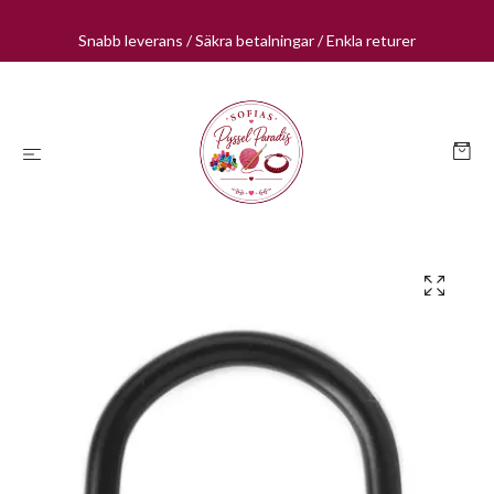
Snabb leverans / Säkra betalningar / Enkla returer