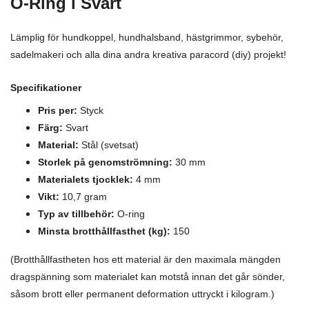
O-Ring i Svart
Lämplig för hundkoppel, hundhalsband, hästgrimmor, sybehör,
sadelmakeri och alla dina andra kreativa paracord (diy) projekt!
Specifikationer
Pris per:
Styck
Färg:
Svart
Material:
Stål (svetsat)
Storlek på genomströmning:
30 mm
Materialets tjocklek:
4 mm
Vikt:
10,7 gram
Typ av tillbehör:
O-ring
Minsta brotthållfasthet (kg):
150
(Brotthållfastheten hos ett material är den maximala mängden
dragspänning som materialet kan motstå innan det går sönder,
såsom brott eller permanent deformation uttryckt i kilogram.)