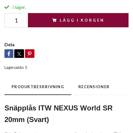
I lager.
LÄGG I KORGEN
Dela
Lagersaldo:
5
PRODUKTBESKRIVNING
RECENSIONER
Snäpplås ITW NEXUS World SR
20mm (Svart)