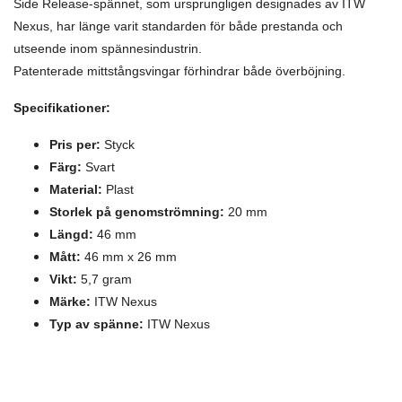
Side Release-spännet, som ursprungligen designades av ITW
Nexus, har länge varit standarden för både prestanda och
utseende inom spännesindustrin.
Patenterade mittstångsvingar förhindrar både överböjning.
Specifikationer:
Pris per:
Styck
Färg:
Svart
Material:
Plast
Storlek på genomströmning:
20 mm
Längd:
46 m
m
Mått:
46 mm x 26 mm
Vikt:
5,7 gram
Märke:
ITW Nexus
Typ av spänne:
ITW Nexus