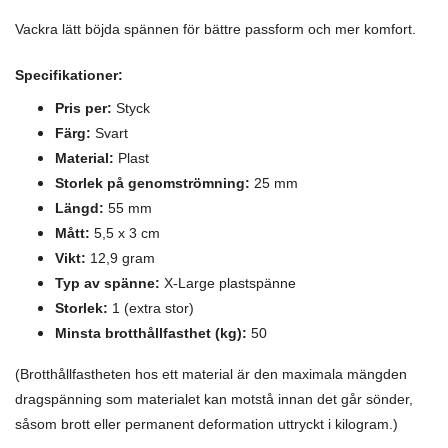
Vackra lätt böjda spännen för bättre passform och mer komfort.
Specifikationer:
Pris per:
Styck
Färg:
Svart
Material:
Plast
Storlek på genomströmning:
25 mm
Längd:
55 m
m
Mått:
5,5 x 3 cm
Vikt:
12,9 gram
Typ av spänne:
X-Large plastspänne
Storlek:
1 (extra stor)
Minsta brotthållfasthet (kg):
50
(Brotthållfastheten hos ett material är den maximala mängden
dragspänning som materialet kan motstå innan det går sönder,
såsom brott eller permanent deformation uttryckt i kilogram.)