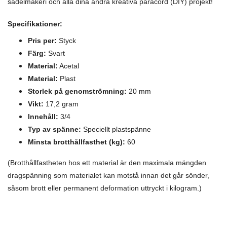
sadelmakeri och alla dina andra kreativa paracord (DIY) projekt!
Specifikationer:
Pris per:
Styck
Färg:
Svart
Material:
Acetal
Material:
Plast
Storlek på genomströmning:
20 mm
Vikt:
17,2 gram
Innehåll:
3/4
Typ av spänne:
Speciellt plastspänne
Minsta brotthållfasthet (kg):
60
(Brotthållfastheten hos ett material är den maximala mängden
dragspänning som materialet kan motstå innan det går sönder,
såsom brott eller permanent deformation uttryckt i kilogram.)