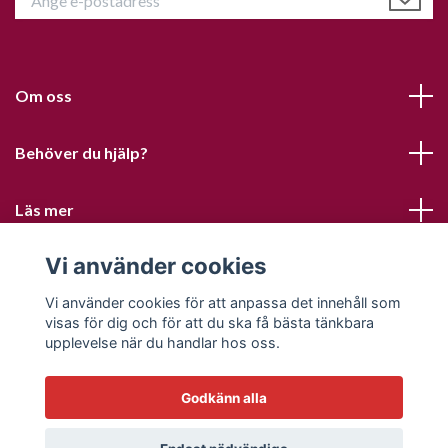
Om oss
Behöver du hjälp?
Läs mer
Vi använder cookies
Sociala medier
Vi använder cookies för att anpassa det innehåll som
visas för dig och för att du ska få bästa tänkbara
upplevelse när du handlar hos oss.
Godkänn alla
© 2026 Sofias PysselParadis