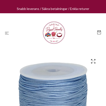
Snabb leverans / Säkra betalningar / Enkla returer