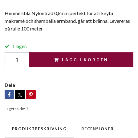
Himmelsblå Nylontråd 0,8mm perfekt för att knyta
makramé och shamballa armband, går att bränna. Levereras
på rulle 100 meter
I lager.
LÄGG I KORGEN
Dela
Lagersaldo:
1
PRODUKTBESKRIVNING
RECENSIONER