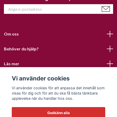
Om oss
Behöver du hjälp?
Läs mer
Vi använder cookies
Sociala medier
Vi använder cookies för att anpassa det innehåll som
visas för dig och för att du ska få bästa tänkbara
upplevelse när du handlar hos oss.
Godkänn alla