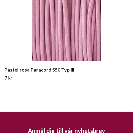
Pastellrosa Paracord 550 Typ III
7 kr
Anmäl dig till vår nyhetsbrev