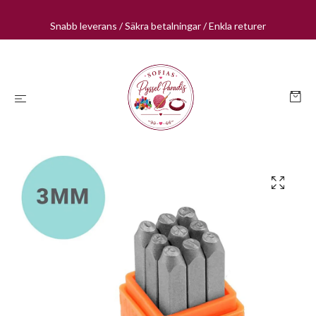
Snabb leverans / Säkra betalningar / Enkla returer