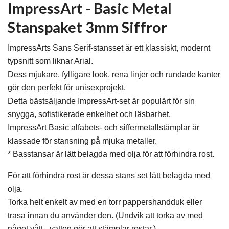
ImpressArt - Basic Metal
Stanspaket 3mm Siffror
ImpressArts Sans Serif-stansset är ett klassiskt, modernt
typsnitt som liknar Arial.
Dess mjukare, fylligare look, rena linjer och rundade kanter
gör den perfekt för unisexprojekt.
Detta bästsäljande ImpressArt-set är populärt för sin
snygga, sofistikerade enkelhet och läsbarhet.
ImpressArt Basic alfabets- och siffermetallstämplar är
klassade för stansning på mjuka metaller.
* Basstansar är lätt belagda med olja för att förhindra rost.
För att förhindra rost är dessa stans set lätt belagda med
olja.
Torka helt enkelt av med en torr pappershandduk eller
trasa innan du använder den. (Undvik att torka av med
något vått - vatten gör att stämplar rostar.)