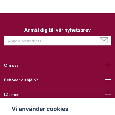
Anmäl dig till vår nyhetsbrev
Om oss
Behöver du hjälp?
Läs mer
Vi använder cookies
Sociala medier