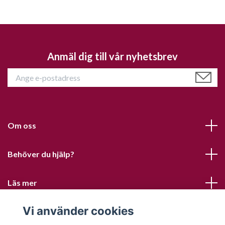
Anmäl dig till vår nyhetsbrev
Om oss
Behöver du hjälp?
Läs mer
Vi använder cookies
Sociala medier