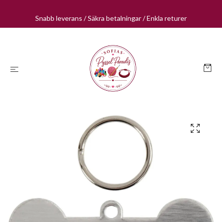
Snabb leverans / Säkra betalningar / Enkla returer