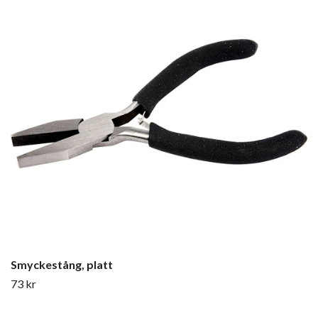
Smyckestång, platt
73 kr