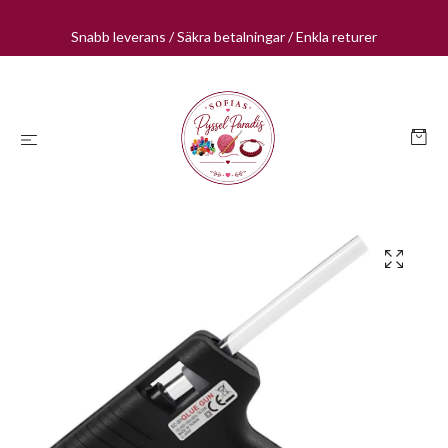
Snabb leverans / Säkra betalningar / Enkla returer