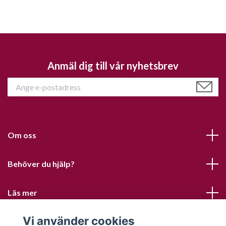
Anmäl dig till vår nyhetsbrev
Om oss
Behöver du hjälp?
Läs mer
Vi använder cookies
Sociala medier