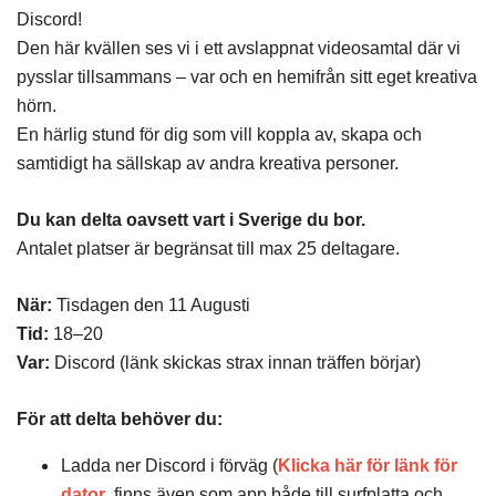
Discord!
Den här kvällen ses vi i ett avslappnat videosamtal där vi
pysslar tillsammans – var och en hemifrån sitt eget kreativa
hörn.
En härlig stund för dig som vill koppla av, skapa och
samtidigt ha sällskap av andra kreativa personer.
Du kan delta oavsett vart i Sverige du bor.
Antalet platser är begränsat till max 25 deltagare.
När:
Tisdagen den 11 Augusti
Tid:
18–20
Var:
Discord (länk skickas strax innan träffen börjar)
För att delta behöver du:
Ladda ner Discord i förväg (
Klicka här för länk för
dator
, finns även som app både till surfplatta och