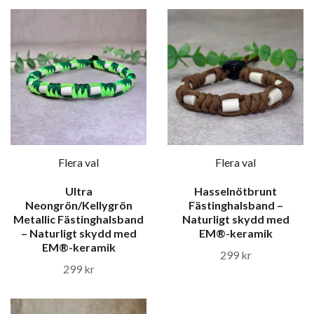
Flera val
Flera val
Ultra
Hasselnötbrunt
Neongrön/Kellygrön
Fästinghalsband –
Metallic Fästinghalsband
Naturligt skydd med
– Naturligt skydd med
EM®-keramik
EM®-keramik
299 kr
299 kr