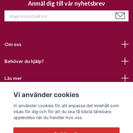
Anmäl dig till vår nyhetsbrev
Om oss
Behöver du hjälp?
Läs mer
Vi använder cookies
Sociala medier
Vi använder cookies för att anpassa det innehåll som
visas för dig och för att du ska få bästa tänkbara
upplevelse när du handlar hos oss.