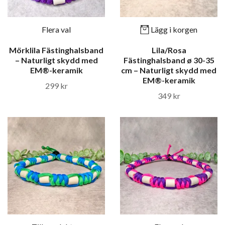
Flera val
Lägg i korgen
Mörklila Fästinghalsband
Lila/Rosa
– Naturligt skydd med
Fästinghalsband ø 30-35
EM®-keramik
cm – Naturligt skydd med
EM®-keramik
299 kr
349 kr