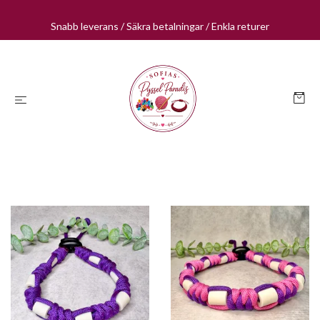
Snabb leverans / Säkra betalningar / Enkla returer