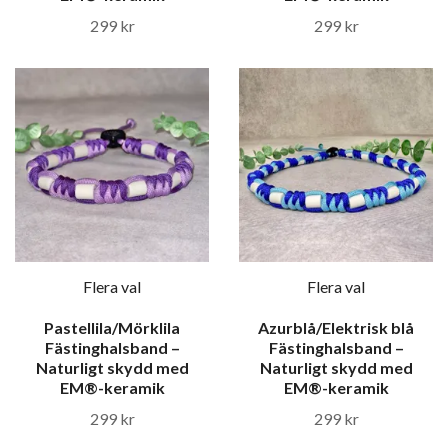
299 kr
299 kr
Flera val
Flera val
Pastellila/Mörklila
Azurblå/Elektrisk blå
Fästinghalsband –
Fästinghalsband –
Naturligt skydd med
Naturligt skydd med
EM®-keramik
EM®-keramik
299 kr
299 kr