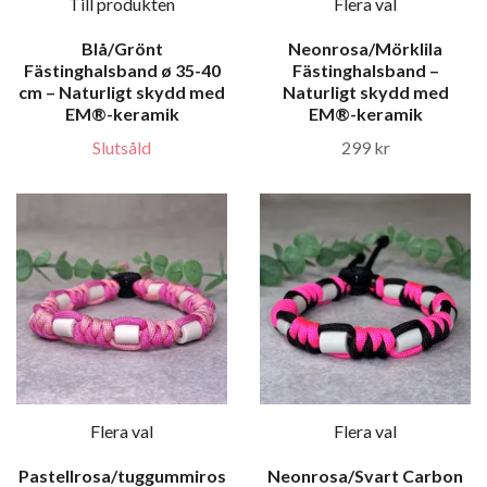
Till produkten
Flera val
Blå/Grönt
Neonrosa/Mörklila
Fästinghalsband ø 35-40
Fästinghalsband –
cm – Naturligt skydd med
Naturligt skydd med
EM®-keramik
EM®-keramik
Slutsåld
299 kr
Flera val
Flera val
Pastellrosa/tuggummiros
Neonrosa/Svart Carbon