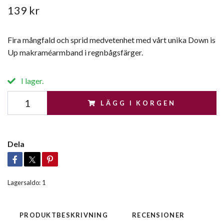
139 kr
Fira mångfald och sprid medvetenhet med vårt unika Down is
Up makraméarmband i regnbågsfärger.
I lager.
LÄGG I KORGEN
Dela
Lagersaldo:
1
PRODUKTBESKRIVNING
RECENSIONER