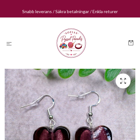
Snabb leverans / Säkra betalningar / Enkla returer