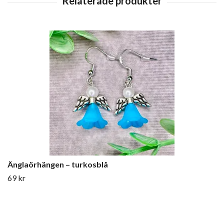
Änglaörhängen – turkosblå
69 kr