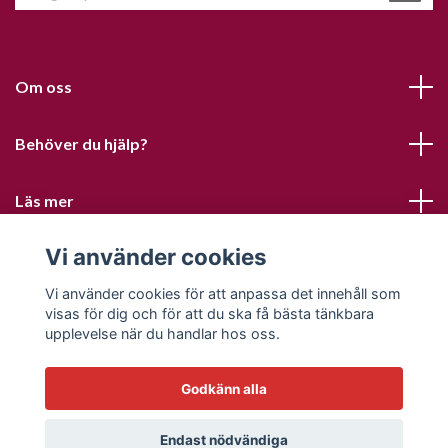
Om oss
Behöver du hjälp?
Läs mer
Vi använder cookies
Sociala medier
Vi använder cookies för att anpassa det innehåll som
visas för dig och för att du ska få bästa tänkbara
upplevelse när du handlar hos oss.
Godkänn alla
© 2026 Sofias PysselParadis
Endast nödvändiga