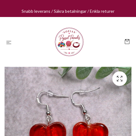
Snabb leverans / Säkra betalningar / Enkla returer