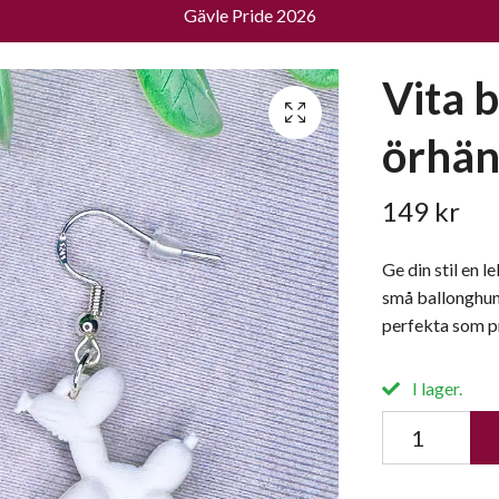
Gävle Pride 2026
Vita 
örhä
149 kr
Ge din stil en l
små ballonghund
perfekta som pre
I lager.