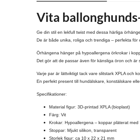
Vita ballonghund
Ge din stil en lekfull twist med dessa härliga örhä
De är både unika, roliga och trendiga – perfekta för 
Örhängena hänger på hypoallergena örkrokar i koppar
Det gör att de passar även för känsliga öron och är
Varje par är lättviktigt tack vare slitstark XPLA och
En perfekt present till hundälskare, konstälskare eller
Specifikationer:
Material figur: 3D-printad XPLA (bioplast)
Färg: Vit
Krokar: Hypoallergena – koppar pläterat med 
Stoppar: Mjukt silikon, transparent
Storlek figur: ca 10 x 22 x 21 mm