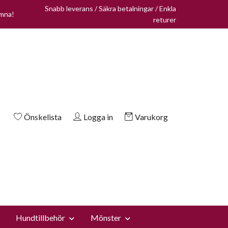
Snabb leverans / Säkra betalningar / Enkla
omna!
returer
Önskelista
Logga in
Varukorg
Hundtillbehör
Mönster