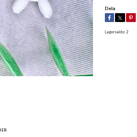
Dela
Lagersaldo:
2
NER