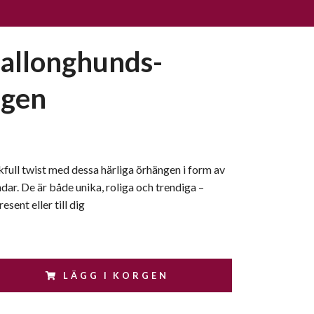
ballonghunds-
ngen
ekfull twist med dessa härliga örhängen i form av
ar. De är både unika, roliga och trendiga –
sent eller till dig
LÄGG I KORGEN