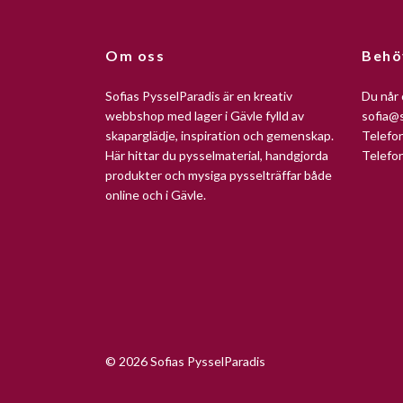
Om oss
Behö
Sofias PysselParadis är en kreativ
Du når 
webbshop med lager i Gävle fylld av
sofia@s
skaparglädje, inspiration och gemenskap.
Telefo
Här hittar du pysselmaterial, handgjorda
Telefo
produkter och mysiga pysselträffar både
online och i Gävle.
© 2026 Sofias PysselParadis