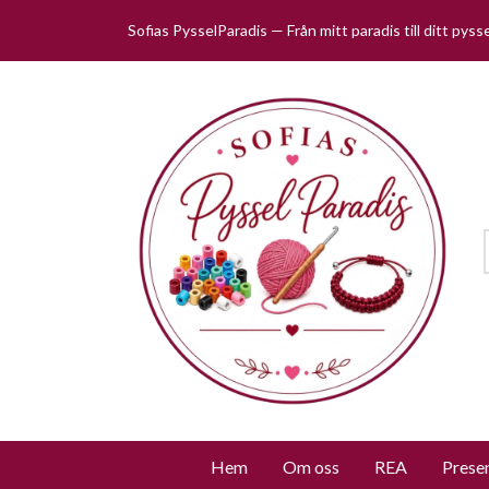
Sofias PysselParadis — Från mitt paradis till ditt pys
Hem
Om oss
REA
Prese