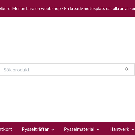
selbord. Mer än bara en webbshop - En kreativ mötesplats där alla är välk
ntkort
Pysselträffar
Pysselmaterial
Hantverk