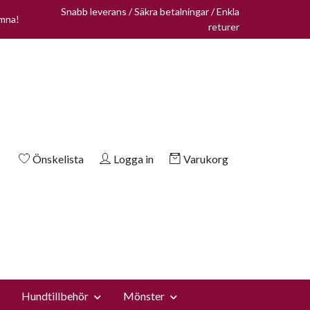
Snabb leverans / Säkra betalningar / Enkla
omna!
returer
Önskelista
Logga in
Varukorg
Hundtillbehör
Mönster