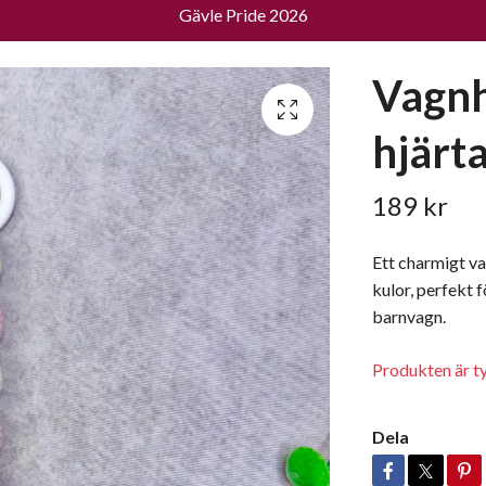
Gävle Pride 2026
Vagnh
hjärt
189 kr
Ett charmigt va
kulor, perfekt fö
barnvagn.
Produkten är tyvä
Dela