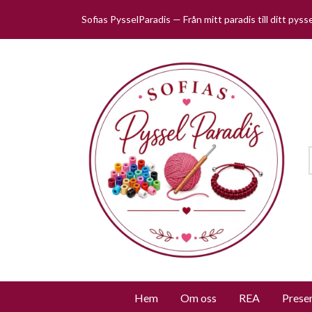
Sofias PysselParadis — Från mitt paradis till ditt pys
Hem
Om oss
REA
Prese