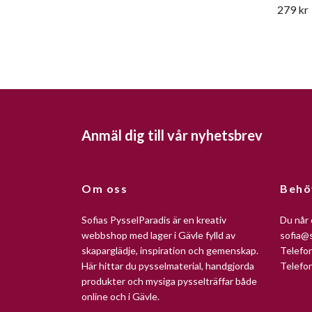
279 kr
Anmäl dig till vår nyhetsbrev
Om oss
Behö
Sofias PysselParadis är en kreativ
Du når 
webbshop med lager i Gävle fylld av
sofia@s
skaparglädje, inspiration och gemenskap.
Telefo
Här hittar du pysselmaterial, handgjorda
Telefo
produkter och mysiga pysselträffar både
online och i Gävle.