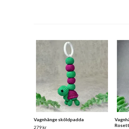
Vagnhänge sköldpadda
Vagnhä
Roset
279 kr