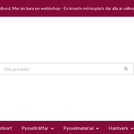
selbord. Mer än bara en webbshop - En kreativ mötesplats där alla är välk
ntkort
Pysselträffar
Pysselmaterial
Hantverk