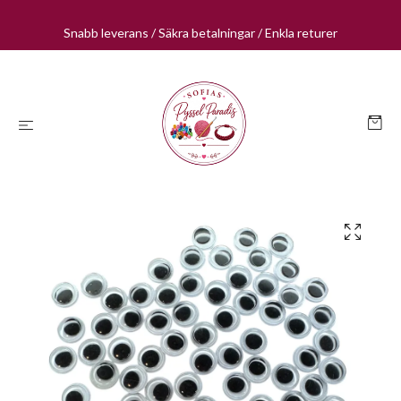
Snabb leverans / Säkra betalningar / Enkla returer