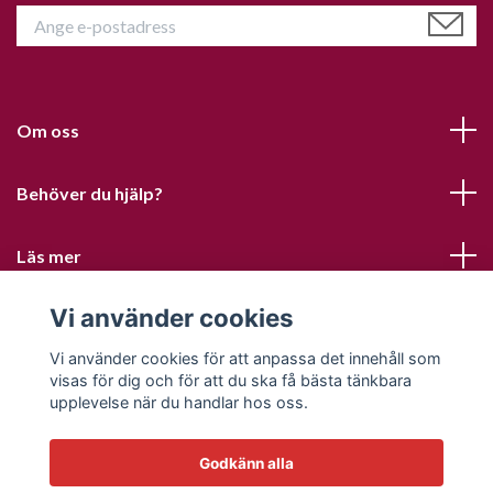
Om oss
Behöver du hjälp?
Läs mer
Vi använder cookies
Sociala medier
Vi använder cookies för att anpassa det innehåll som
visas för dig och för att du ska få bästa tänkbara
upplevelse när du handlar hos oss.
Godkänn alla