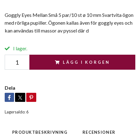
Goggly Eyes Mellan Små 5 par/10 st ø 10 mm Svartvita ögon
med rörliga pupiller. Ögonen kallas även för goggly eyes och
kan användas till massor av pyssel där d
I lager.
LÄGG I KORGEN
Dela
Lagersaldo:
6
PRODUKTBESKRIVNING
RECENSIONER