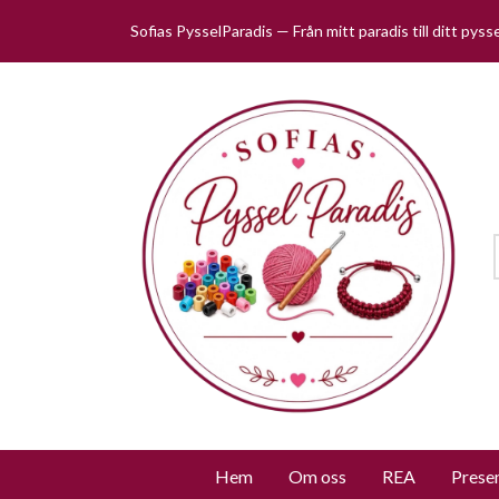
Sofias PysselParadis — Från mitt paradis till ditt pys
Hem
Om oss
REA
Prese