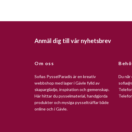
Anmäl dig till vår nyhetsbrev
Om oss
Behö
Sofias PysselParadis är en kreativ
Du når 
webbshop med lager i Gävle fylld av
sofia@s
skaparglädje, inspiration och gemenskap.
Telefo
Här hittar du pysselmaterial, handgjorda
Telefo
produkter och mysiga pysselträffar både
online och i Gävle.