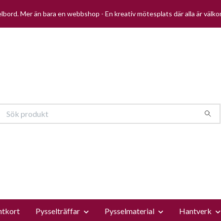
selbord. Mer än bara en webbshop - En kreativ mötesplats där alla är välk
ntkort
Pysselträffar
Pysselmaterial
Hantverk