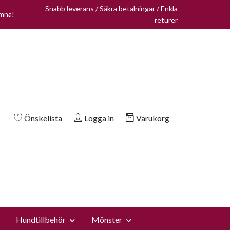
Snabb leverans / Säkra betalningar / Enkla
omna!
returer
Önskelista
Logga in
Varukorg
Hundtillbehör
Mönster