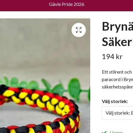
Gävle Pride 2026
Brynä
Säker
194 kr
Ett stilrent oc
paracord i Bryn
säkerhetsspänn
Välj storlek:
Välj storlek:
I lager.