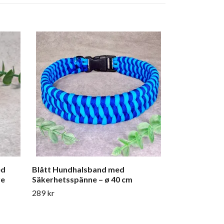
Rosa Hundha
Säkerhetsspä
344 kr
ed
Blått Hundhalsband med
re
Säkerhetsspänne – ø 40 cm
289 kr