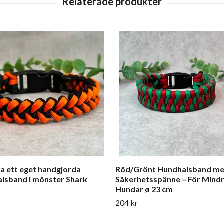
a ett eget handgjorda
Röd/Grönt Hundhalsband m
lsband i mönster Shark
Säkerhetsspänne – För Mind
Hundar ø 23 cm
204 kr