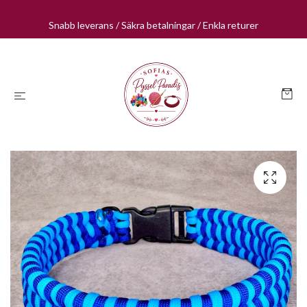
Snabb leverans / Säkra betalningar / Enkla returer