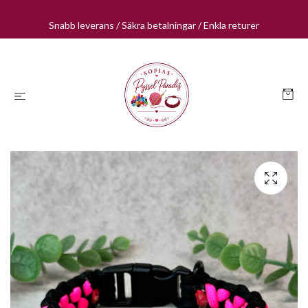
Snabb leverans / Säkra betalningar / Enkla returer