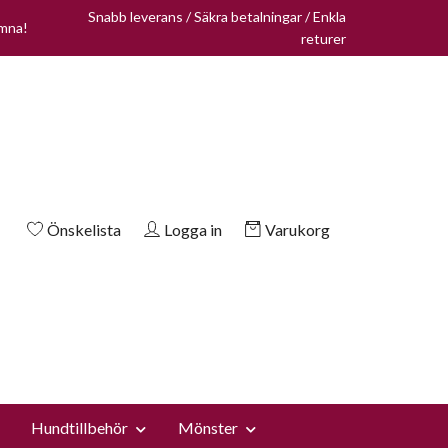
Snabb leverans / Säkra betalningar / Enkla
omna!
returer
Önskelista
Logga in
Varukorg
Hundtillbehör
Mönster