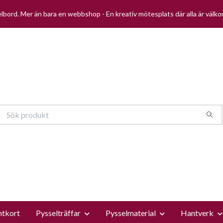
selbord. Mer än bara en webbshop - En kreativ mötesplats där alla är välk
ntkort
Pysselträffar
Pysselmaterial
Hantverk