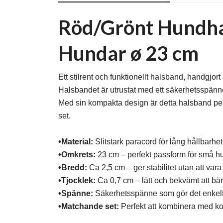
Röd/Grönt Hundha
Hundar ø 23 cm
Ett stilrent och funktionellt halsband, handgjort 
Halsbandet är utrustat med ett säkerhetsspänne
Med sin kompakta design är detta halsband per
set.
•Material:
Slitstark paracord för lång hållbarhet
•Omkrets:
23 cm – perfekt passform för små h
•Bredd:
Ca 2,5 cm – ger stabilitet utan att va
•Tjocklek:
Ca 0,7 cm – lätt och bekvämt att bär
•Spänne:
Säkerhetsspänne som gör det enkelt 
•Matchande set:
Perfekt att kombinera med ko