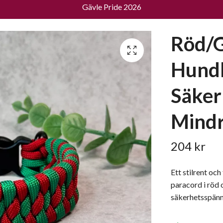
Gävle Pride 2026
Röd/
Hund
Säker
Mindr
204 kr
Ett stilrent och
paracord i röd 
säkerhetsspänn