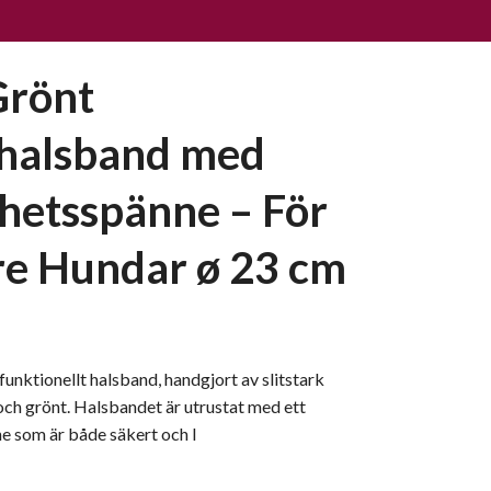
Grönt
halsband med
hetsspänne – För
e Hundar ø 23 cm
 funktionellt halsband, handgjort av slitstark
och grönt. Halsbandet är utrustat med ett
e som är både säkert och l