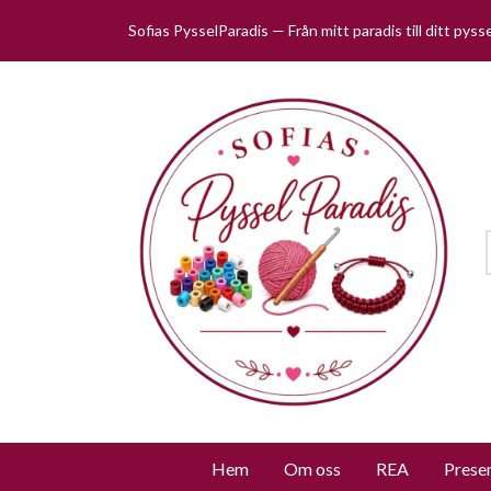
Sofias PysselParadis — Från mitt paradis till ditt pys
Hem
Om oss
REA
Prese