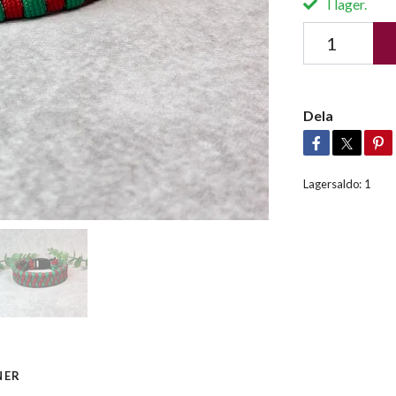
I lager.
Dela
Lagersaldo:
1
NER