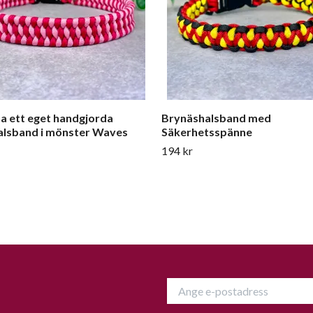
a ett eget handgjorda
Brynäshalsband med
lsband i mönster Waves
Säkerhetsspänne
194 kr