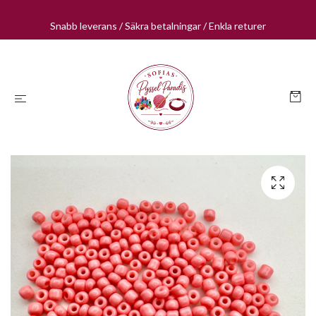
Snabb leverans / Säkra betalningar / Enkla returer