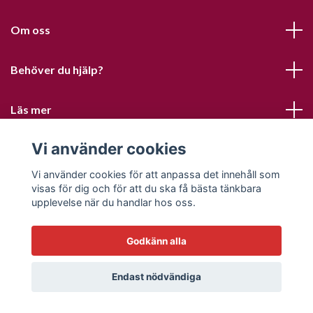
Om oss
Behöver du hjälp?
Läs mer
Vi använder cookies
Sociala medier
Vi använder cookies för att anpassa det innehåll som
visas för dig och för att du ska få bästa tänkbara
upplevelse när du handlar hos oss.
Godkänn alla
© 2026 Sofias PysselParadis
Endast nödvändiga