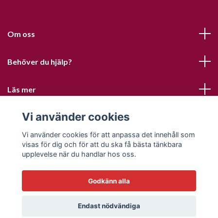
Om oss
Behöver du hjälp?
Läs mer
Vi använder cookies
Sociala medier
Vi använder cookies för att anpassa det innehåll som
visas för dig och för att du ska få bästa tänkbara
upplevelse när du handlar hos oss.
Godkänn alla
© 2026 Sofias PysselParadis
Endast nödvändiga