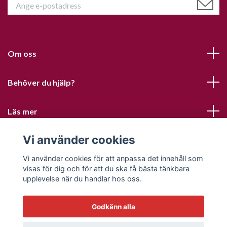
Om oss
Behöver du hjälp?
Läs mer
Vi använder cookies
Sociala medier
Vi använder cookies för att anpassa det innehåll som
visas för dig och för att du ska få bästa tänkbara
upplevelse när du handlar hos oss.
Godkänn alla