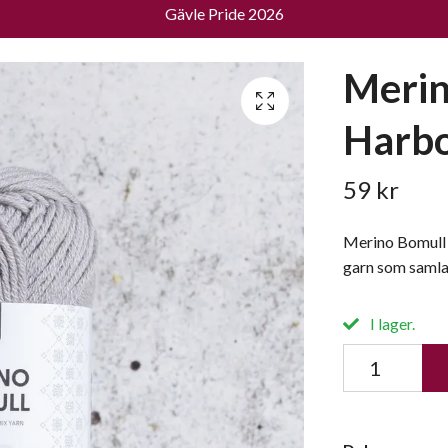
Gävle Pride 2026
Merin
Harbo
59 kr
Merino Bomull 
garn som samlar
I lager.