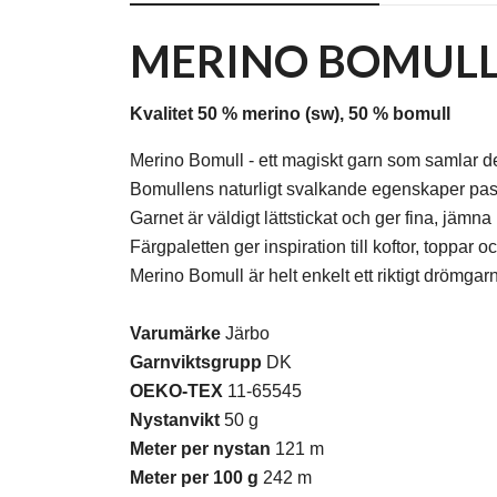
MERINO BOMUL
Kvalitet 50 % merino (sw), 50 % bomull
Merino Bomull - ett magiskt garn som samlar det
Bomullens naturligt svalkande egenskaper pass
Garnet är väldigt lättstickat och ger fina, jämna
Färgpaletten ger inspiration till koftor, toppa
Merino Bomull är helt enkelt ett riktigt drömga
Varumärke
Järbo
Garnviktsgrupp
DK
OEKO-TEX
11-65545
Nystanvikt
50 g
Meter per nystan
121 m
Meter per 100 g
242 m