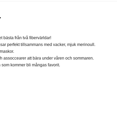
L
 bästa från två fibervärldar!
ar perfekt tillsammans med vacker, mjuk merinoull.
 maskor.
r och assoccearer att bära under våren och sommaren.
rn som kommer bli mångas favorit.