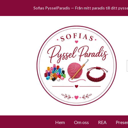
Sofias PysselParadis — Från mitt paradis till ditt pys
Hem
Om oss
REA
Prese