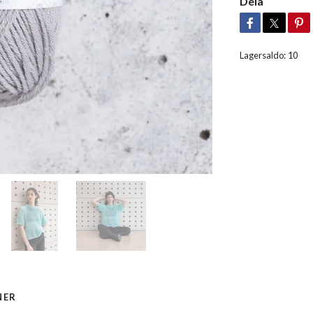
Dela
Lagersaldo:
10
NER