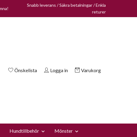
Snabb leverans / Säkra betalningar / Enkla
omna!
returer
Önskelista
Logga in
Varukorg
Hundtillbehör
Mönster