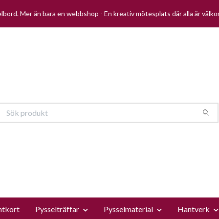
selbord. Mer än bara en webbshop - En kreativ mötesplats där alla är välk
ntkort
Pysselträffar
Pysselmaterial
Hantverk