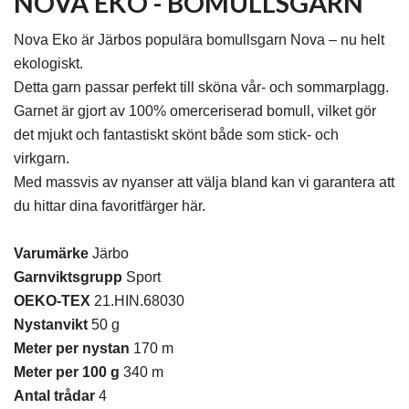
NOVA EKO - BOMULLSGARN
Nova Eko är Järbos populära bomullsgarn Nova – nu helt
ekologiskt.
Detta garn passar perfekt till sköna vår- och sommarplagg.
Garnet är gjort av 100% omerceriserad bomull, vilket gör
det mjukt och fantastiskt skönt både som stick- och
virkgarn.
Med massvis av nyanser att välja bland kan vi garantera att
du hittar dina favoritfärger här.
Varumärke
Järbo
Garnviktsgrupp
Sport
OEKO-TEX
21.HIN.68030
Nystanvikt
50 g
Meter per nystan
170 m
Meter per 100 g
340 m
Antal trådar
4