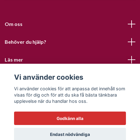
Om oss
Behöver du hjälp?
Läs mer
Vi använder cookies
Sociala medier
Vi använder cookies för att anpassa det innehåll som
visas för dig och för att du ska få bästa tänkbara
upplevelse när du handlar hos oss.
Godkänn alla
© 2026 Sofias PysselParadis
Endast nödvändiga