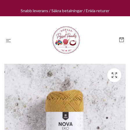
Snabb leverans / Säkra betalningar / Enkla returer