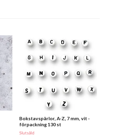
Örhängen med 
ring
69 kr
Bokstavspärlor, A-Z, 7 mm, vit -
förpackning 130 st
Slutsåld