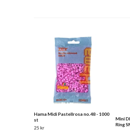
Hama Midi Pastellrosa no.48 - 1000
Mini D
st
Ring S
25 kr