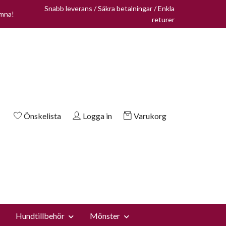
Snabb leverans / Säkra betalningar / Enkla
omna!
returer
Önskelista
Logga in
Varukorg
Hundtillbehör
Mönster