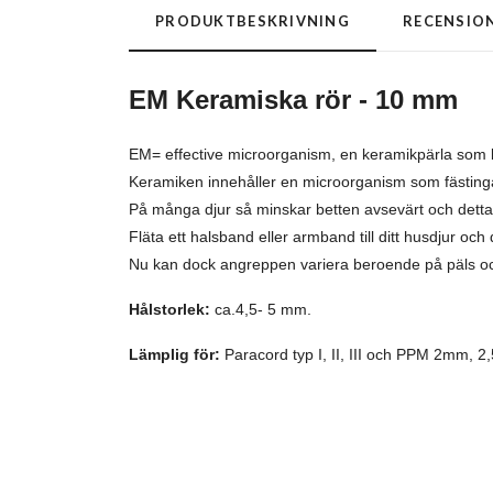
PRODUKTBESKRIVNING
RECENSIO
EM Keramiska rör - 10 mm
EM= effective microorganism, en keramikpärla som 
Keramiken innehåller en microorganism som fästinga
På många djur så minskar betten avsevärt och detta ä
Fläta ett halsband eller armband till ditt husdjur oc
Nu kan dock angreppen variera beroende på päls och
Hålstorlek:
ca.4,5- 5 mm.
Lämplig för:
Paracord typ I, II, III och PPM 2mm,