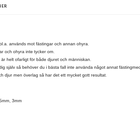
NER
bl.a. används mot fästingar och annan ohyra.
r och ohyra inte tycker om.
r helt ofarligt för både djuret och människan.
h dig själv så behöver du i bästa fall inte använda något annat fästingmed
 djur men överlag så har det ett mycket gott resultat.
 2,5mm, 3mm