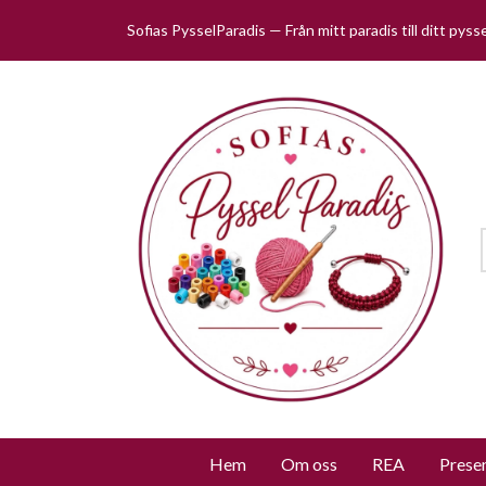
Sofias PysselParadis — Från mitt paradis till ditt pys
Hem
Om oss
REA
Prese