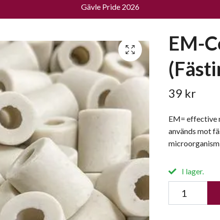
Gävle Pride 2026
EM-C
(Fästi
39 kr
EM= effective 
används mot fäs
microorganism 
I lager.