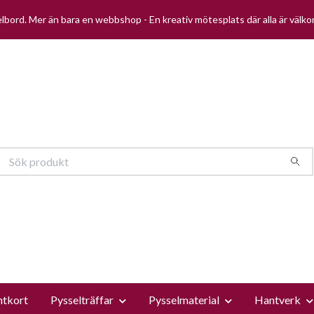
selbord. Mer än bara en webbshop - En kreativ mötesplats där alla är välk
ntkort
Pysselträffar
Pysselmaterial
Hantverk