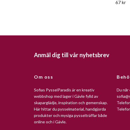
67 kr
Anmäl dig till vår nyhetsbrev
Om oss
Behö
Sofias PysselParadis är en kreativ
Du når 
webbshop med lager i Gävle fylld av
sofia@s
skaparglädje, inspiration och gemenskap.
Telefo
Här hittar du pysselmaterial, handgjorda
Telefo
produkter och mysiga pysselträffar både
online och i Gävle.