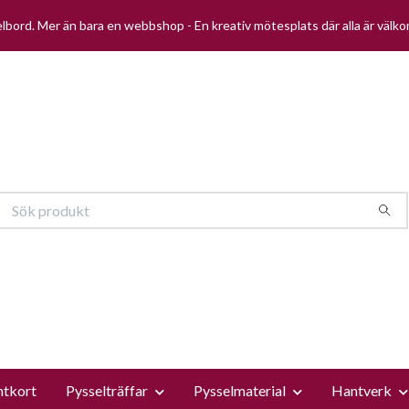
selbord. Mer än bara en webbshop - En kreativ mötesplats där alla är välk
ntkort
Pysselträffar
Pysselmaterial
Hantverk