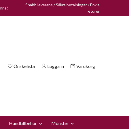
Snabb leverans / Säkra betalningar / Enkla
omna!
returer
Önskelista
Logga in
Varukorg
Hundtillbehör
Mönster