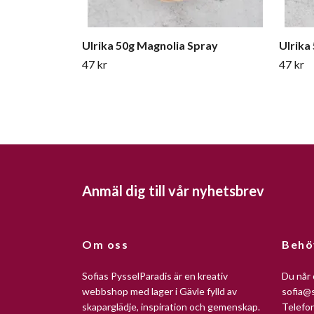
Ulrika 50g Magnolia Spray
Ulrika
47 kr
47 kr
Anmäl dig till vår nyhetsbrev
Om oss
Behö
Sofias PysselParadis är en kreativ
Du når 
webbshop med lager i Gävle fylld av
sofia@s
skaparglädje, inspiration och gemenskap.
Telefo