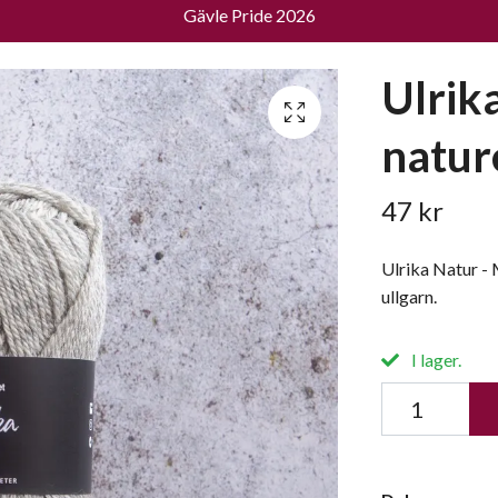
Gävle Pride 2026
Ulrik
natur
47 kr
Ulrika Natur -
ullgarn.
I lager.