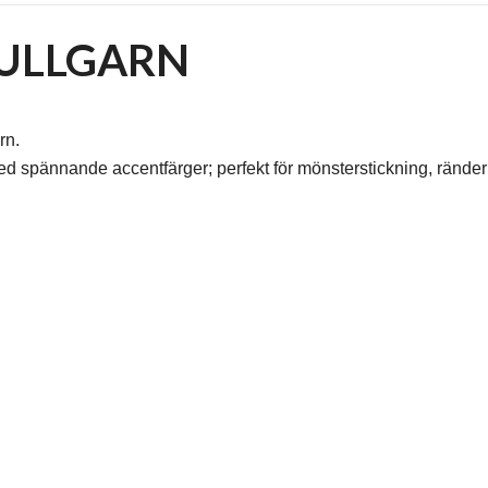
 ULLGARN
rn.
ed spännande accentfärger; perfekt för mönsterstickning, rände