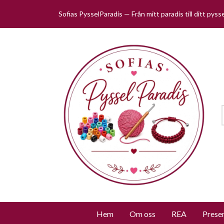
Sofias PysselParadis — Från mitt paradis till ditt pys
Hem
Om oss
REA
Prese