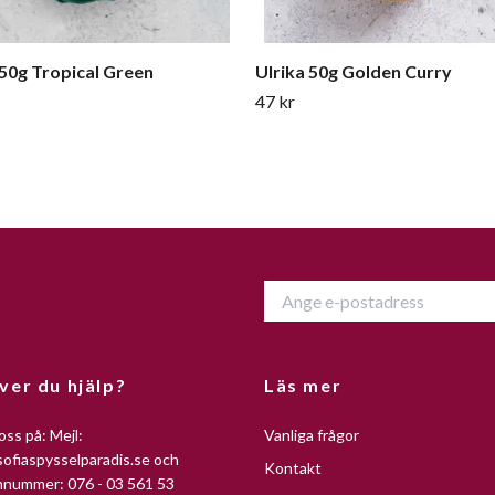
 50g Tropical Green
Ulrika 50g Golden Curry
47 kr
ver du hjälp?
Läs mer
oss på: Mejl:
Vanliga frågor
ofiaspysselparadis.se
och
Kontakt
nnummer: 076 - 03 561 53