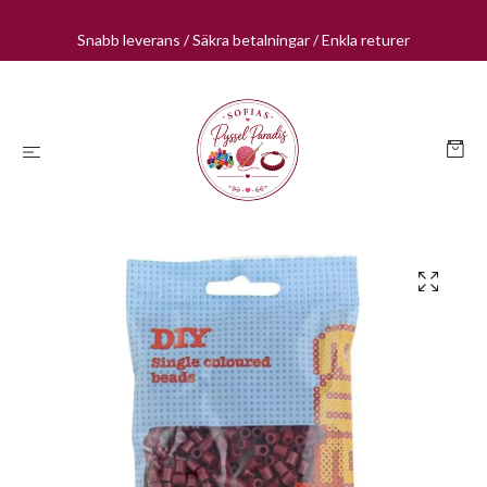
Snabb leverans / Säkra betalningar / Enkla returer