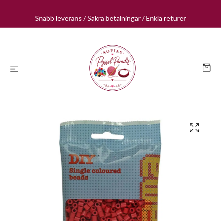
Snabb leverans / Säkra betalningar / Enkla returer