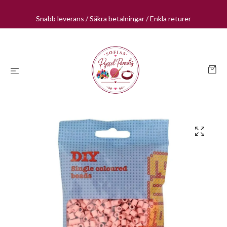
Snabb leverans / Säkra betalningar / Enkla returer