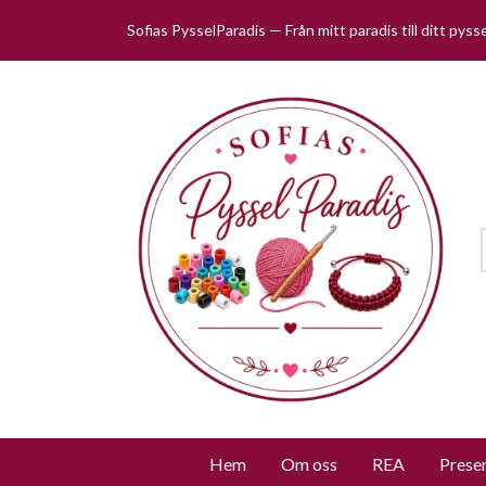
Sofias PysselParadis — Från mitt paradis till ditt pys
Hem
Om oss
REA
Prese