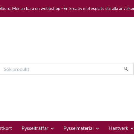
selbord. Mer än bara en webbshop - En kreativ mötesplats där alla är välk
ntkort
Pysselträffar
Pysselmaterial
Hantverk