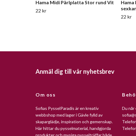
Hama Midi Pärlplatta Stor rund Vit
Hama M
sexkan
22 kr
22 kr
Anmäl dig till vår nyhetsbrev
Om oss
Behö
Sofias PysselParadis är en kreativ
Du når 
webbshop med lager i Gävle fylld av
sofia@s
skaparglädje, inspiration och gemenskap.
Telefo
Här hittar du pysselmaterial, handgjorda
Telefo
produkter och mysiga pysselträffar både