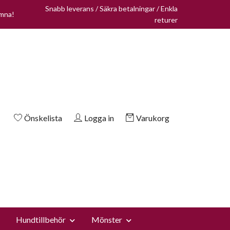
Snabb leverans / Säkra betalningar / Enkla
omna!
returer
Önskelista
Logga in
Varukorg
Hundtillbehör
Mönster