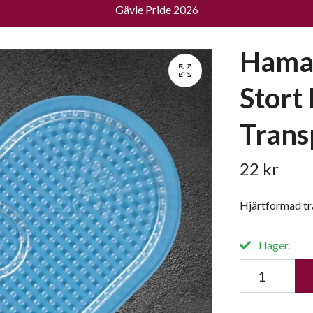
Gävle Pride 2026
Hama 
Stort
Trans
22 kr
Hjärtformad tr
I lager.