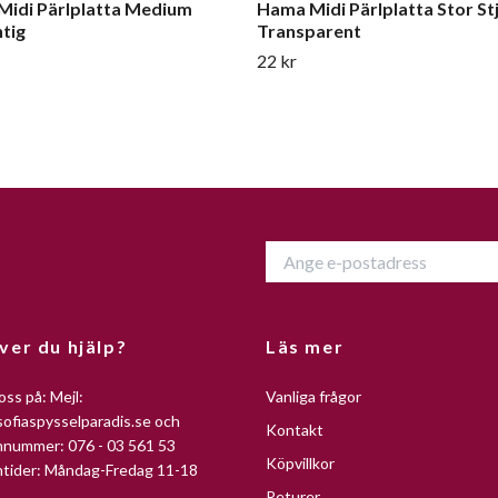
idi Pärlplatta Medium
Hama Midi Pärlplatta Stor St
tig
Transparent
22 kr
ver du hjälp?
Läs mer
oss på: Mejl:
Vanliga frågor
ofiaspysselparadis.se
och
Kontakt
nnummer: 076 - 03 561 53
Köpvillkor
ntider: Måndag-Fredag 11-18
Returer