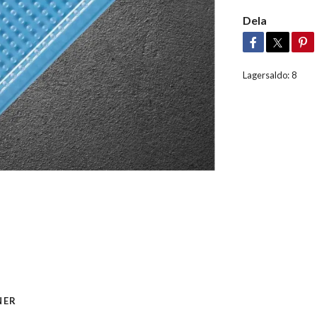
Dela
Lagersaldo:
8
NER