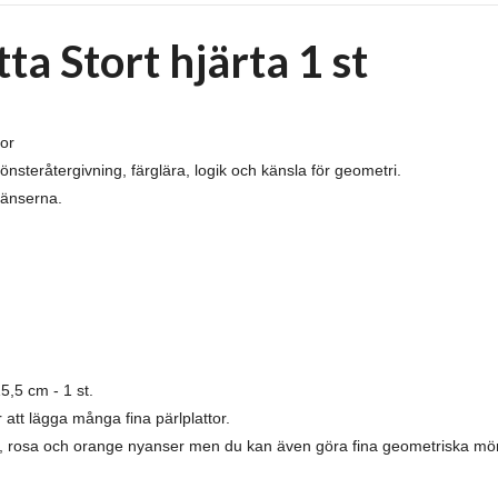
a Stort hjärta 1 st
or
önsteråtergivning, färglära, logik och känsla för geometri.
ränserna.
5,5 cm - 1 st.
r att lägga många fina pärlplattor.
 lila, rosa och orange nyanser men du kan även göra fina geometriska mön