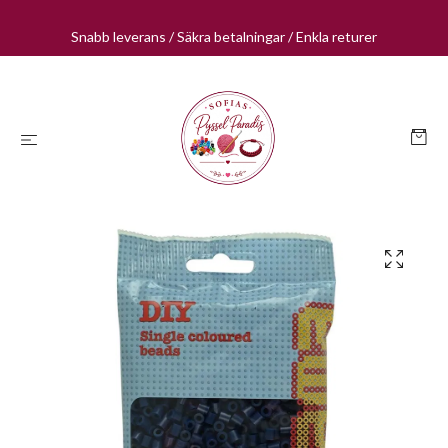
Snabb leverans / Säkra betalningar / Enkla returer