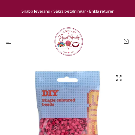
Snabb leverans / Säkra betalningar / Enkla returer