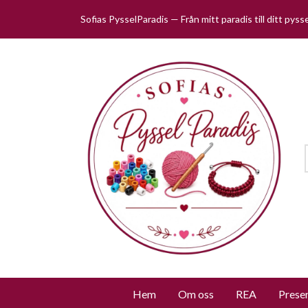
Sofias PysselParadis — Från mitt paradis till ditt pys
Hem
Om oss
REA
Prese