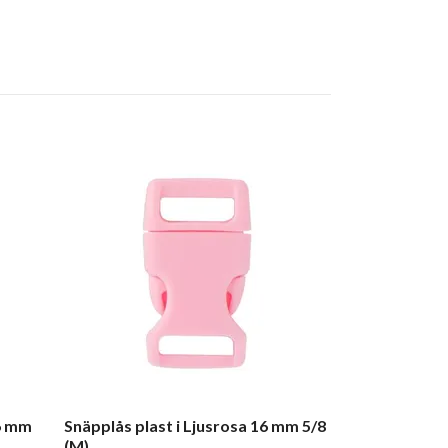
Snäpplås plas
(S)
10 kr
16 mm
Snäpplås plast i Ljusrosa 16 mm 5/8
(M)