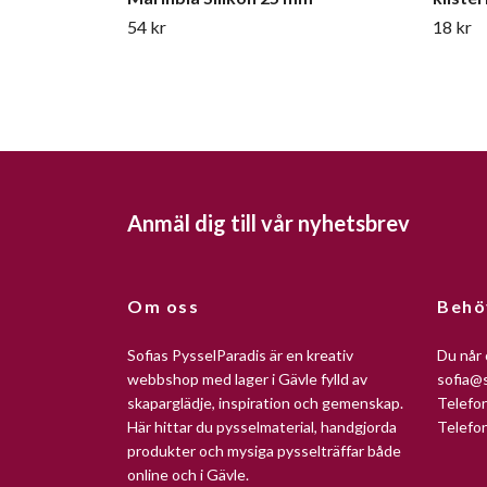
54 kr
18 kr
Anmäl dig till vår nyhetsbrev
Om oss
Behö
Sofias PysselParadis är en kreativ
Du når 
webbshop med lager i Gävle fylld av
sofia@s
skaparglädje, inspiration och gemenskap.
Telefo
Här hittar du pysselmaterial, handgjorda
Telefo
produkter och mysiga pysselträffar både
online och i Gävle.