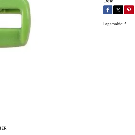
Dela
Lagersaldo:
5
NER