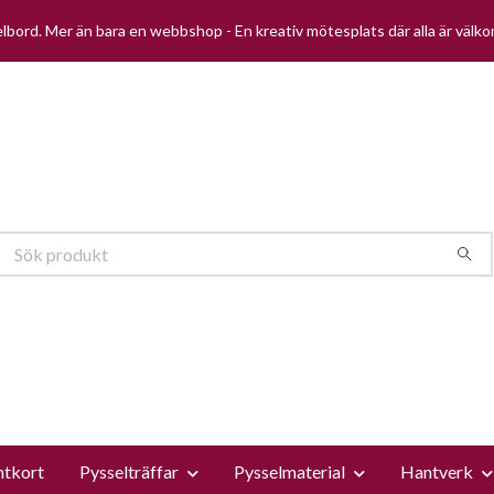
selbord. Mer än bara en webbshop - En kreativ mötesplats där alla är välk
ntkort
Pysselträffar
Pysselmaterial
Hantverk