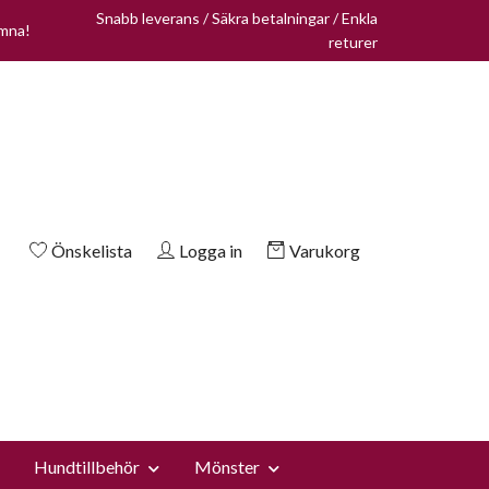
Snabb leverans / Säkra betalningar / Enkla
omna!
returer
Önskelista
Logga in
Varukorg
Hundtillbehör
Mönster