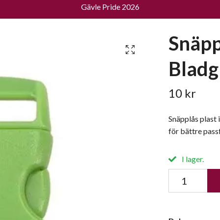
Gävle Pride 2026
Snäppl
Bladg
10 kr
Snäpplås plast 
för bättre pas
I lager.