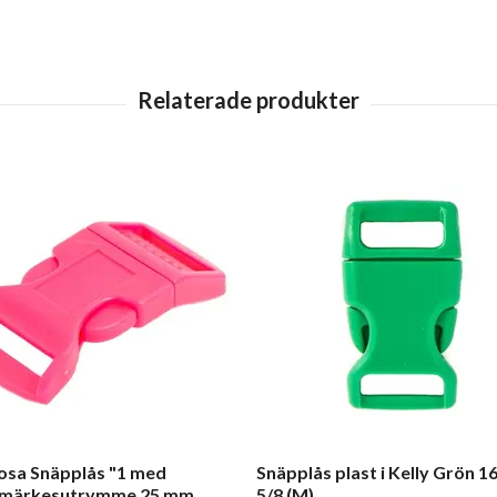
sa Snäpplås "1 med
Snäpplås plast i Kelly Grön 
ermärkesutrymme 25 mm
5/8 (M)