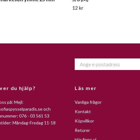
12 kr
ver du hjälp?
Läs mer
oss på: Mejl:
Vanliga frågor
ofiaspysselparadis.se
och
Kontakt
nnummer: 076 - 03 561 53
Köpvillkor
ntider: Måndag-Fredag 11-18
Returer
Här finns vi