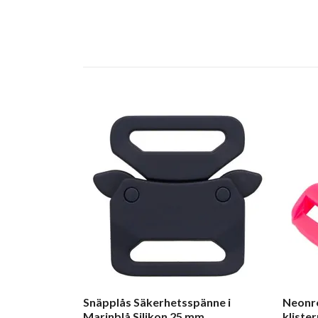
Snäpplås Säkerhetsspänne i
Neonro
Marinblå Silikon 25 mm
klist